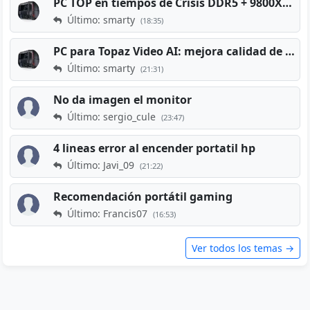
PC TOP en tiempos de Crisis DDR5 + 9800X3D + RTX 5080 [2026][2400€]
Último: smarty
(18:35)
PC para Topaz Video AI: mejora calidad de vídeos viejos
Último: smarty
(21:31)
No da imagen el monitor
Último: sergio_cule
(23:47)
4 lineas error al encender portatil hp
Último: Javi_09
(21:22)
Recomendación portátil gaming
Último: Francis07
(16:53)
Ver todos los temas →