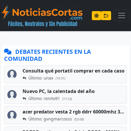
DEBATES RECIENTES EN LA
COMUNIDAD
Consulta qué portatil comprar en cada caso
Último: unax
(19:31)
Nuevo PC, la calentada del año
Último: renito91
(17:23)
acer predator vesta 2 rgb ddrr 60000mhz 32gb x2 16gb
Último: gvngmarcosss
(03:08)