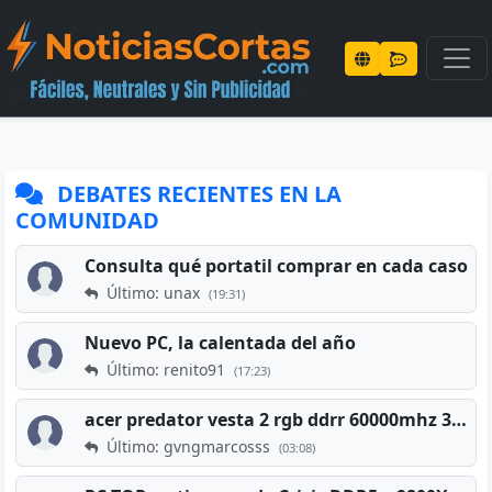
DEBATES RECIENTES EN LA
COMUNIDAD
Consulta qué portatil comprar en cada caso
Último: unax
(19:31)
Nuevo PC, la calentada del año
Último: renito91
(17:23)
acer predator vesta 2 rgb ddrr 60000mhz 32gb x2 16gb
Último: gvngmarcosss
(03:08)