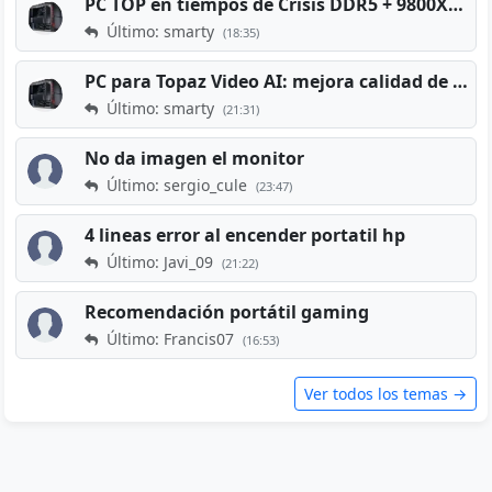
PC TOP en tiempos de Crisis DDR5 + 9800X3D + RTX 5080 [2026][2400€]
Último: smarty
(18:35)
PC para Topaz Video AI: mejora calidad de vídeos viejos
Último: smarty
(21:31)
No da imagen el monitor
Último: sergio_cule
(23:47)
4 lineas error al encender portatil hp
Último: Javi_09
(21:22)
Recomendación portátil gaming
Último: Francis07
(16:53)
Ver todos los temas →