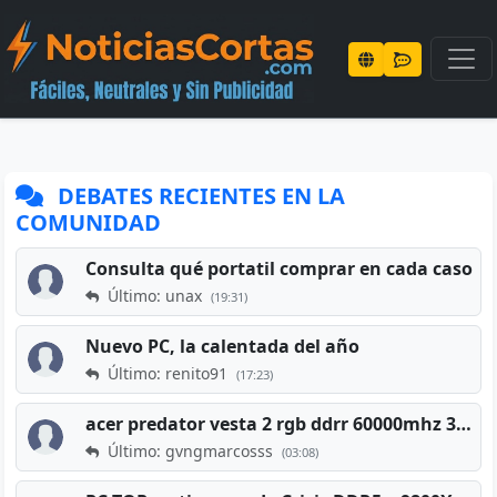
DEBATES RECIENTES EN LA
COMUNIDAD
Consulta qué portatil comprar en cada caso
Último: unax
(19:31)
Nuevo PC, la calentada del año
Último: renito91
(17:23)
acer predator vesta 2 rgb ddrr 60000mhz 32gb x2 16gb
Último: gvngmarcosss
(03:08)