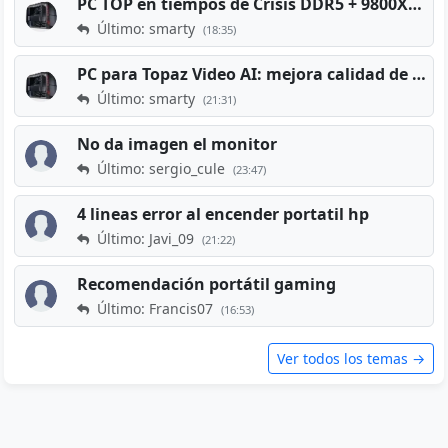
PC TOP en tiempos de Crisis DDR5 + 9800X3D + RTX 5080 [2026][2400€]
Último: smarty
(18:35)
PC para Topaz Video AI: mejora calidad de vídeos viejos
Último: smarty
(21:31)
No da imagen el monitor
Último: sergio_cule
(23:47)
4 lineas error al encender portatil hp
Último: Javi_09
(21:22)
Recomendación portátil gaming
Último: Francis07
(16:53)
Ver todos los temas →