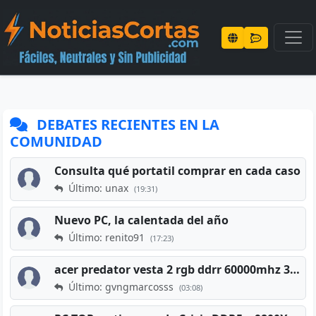
DEBATES RECIENTES EN LA
COMUNIDAD
Consulta qué portatil comprar en cada caso
Último: unax
(19:31)
Nuevo PC, la calentada del año
Último: renito91
(17:23)
acer predator vesta 2 rgb ddrr 60000mhz 32gb x2 16gb
Último: gvngmarcosss
(03:08)