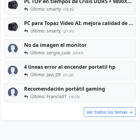
PC TOP en tiempos de Crisis DDR5 + 9800X3D + RTX 5080 [2026][2400€]
Último: smarty
(18:35)
PC para Topaz Video AI: mejora calidad de vídeos viejos
Último: smarty
(21:31)
No da imagen el monitor
Último: sergio_cule
(23:47)
4 lineas error al encender portatil hp
Último: Javi_09
(21:22)
Recomendación portátil gaming
Último: Francis07
(16:53)
Ver todos los temas →