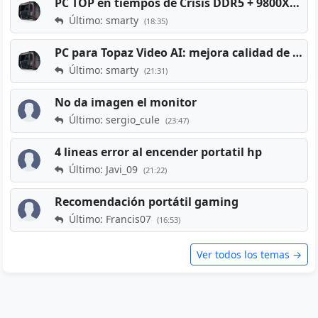
PC TOP en tiempos de Crisis DDR5 + 9800X3D + RTX 5080 [2026][2400€]
Último: smarty
(18:35)
PC para Topaz Video AI: mejora calidad de vídeos viejos
Último: smarty
(21:31)
No da imagen el monitor
Último: sergio_cule
(23:47)
4 lineas error al encender portatil hp
Último: Javi_09
(21:22)
Recomendación portátil gaming
Último: Francis07
(16:53)
Ver todos los temas →