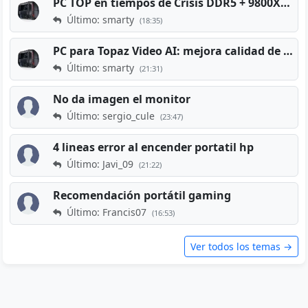
PC TOP en tiempos de Crisis DDR5 + 9800X3D + RTX 5080 [2026][2400€]
Último: smarty
(18:35)
PC para Topaz Video AI: mejora calidad de vídeos viejos
Último: smarty
(21:31)
No da imagen el monitor
Último: sergio_cule
(23:47)
4 lineas error al encender portatil hp
Último: Javi_09
(21:22)
Recomendación portátil gaming
Último: Francis07
(16:53)
Ver todos los temas →