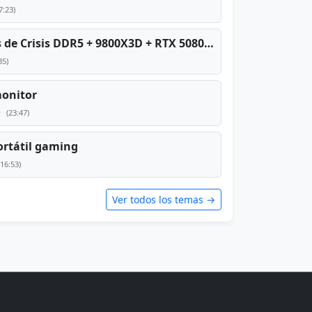
7:23)
PC TOP en tiempos de Crisis DDR5 + 9800X3D + RTX 5080 [2026][2400€]
35)
monitor
e
(23:47)
rtátil gaming
(16:53)
Ver todos los temas →