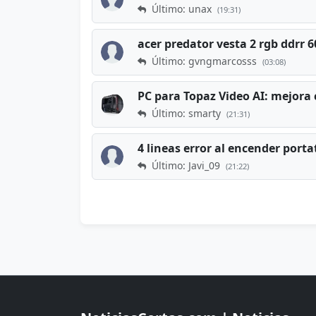
Último: unax
(19:31)
acer predator vesta 2 rgb ddrr
Último: gvngmarcosss
(03:08)
PC para Topaz Video AI: mejora 
Último: smarty
(21:31)
4 lineas error al encender porta
Último: Javi_09
(21:22)