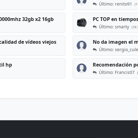
Último: renito91
(1
 60000mhz 32gb x2 16gb
Último: smarty
(18:
calidad de vídeos viejos
No da imagen el 
Último: sergio_cul
til hp
Recomendación po
Último: Francis07