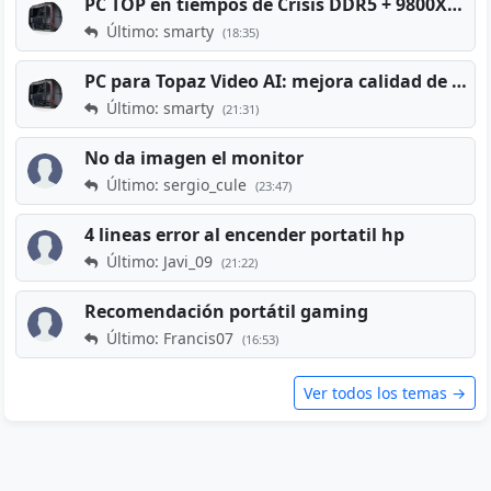
PC TOP en tiempos de Crisis DDR5 + 9800X3D + RTX 5080 [2026][2400€]
Último: smarty
(18:35)
PC para Topaz Video AI: mejora calidad de vídeos viejos
Último: smarty
(21:31)
No da imagen el monitor
Último: sergio_cule
(23:47)
4 lineas error al encender portatil hp
Último: Javi_09
(21:22)
Recomendación portátil gaming
Último: Francis07
(16:53)
Ver todos los temas →