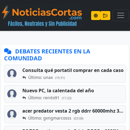
DEBATES RECIENTES EN LA
COMUNIDAD
Consulta qué portatil comprar en cada caso
Último: unax
(19:31)
Nuevo PC, la calentada del año
Último: renito91
(17:23)
acer predator vesta 2 rgb ddrr 60000mhz 32gb x2 16gb
Último: gvngmarcosss
(03:08)