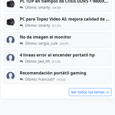
PC TOP en tiempos de Crisis DDR5 + 9800X3D + RTX 5080 [2026][2400€]
Último: smarty
(18:35)
PC para Topaz Video AI: mejora calidad de vídeos viejos
Último: smarty
(21:31)
No da imagen el monitor
Último: sergio_cule
(23:47)
4 lineas error al encender portatil hp
Último: Javi_09
(21:22)
Recomendación portátil gaming
Último: Francis07
(16:53)
Ver todos los temas →