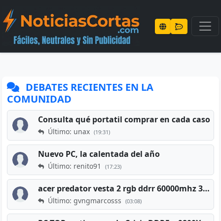
DEBATES RECIENTES EN LA
COMUNIDAD
Consulta qué portatil comprar en cada caso
Último: unax
(19:31)
Nuevo PC, la calentada del año
Último: renito91
(17:23)
acer predator vesta 2 rgb ddrr 60000mhz 32gb x2 16gb
Último: gvngmarcosss
(03:08)