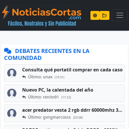
DEBATES RECIENTES EN LA
COMUNIDAD
Consulta qué portatil comprar en cada caso
Último: unax
(19:31)
Nuevo PC, la calentada del año
Último: renito91
(17:23)
acer predator vesta 2 rgb ddrr 60000mhz 32gb x2 16gb
Último: gvngmarcosss
(03:08)