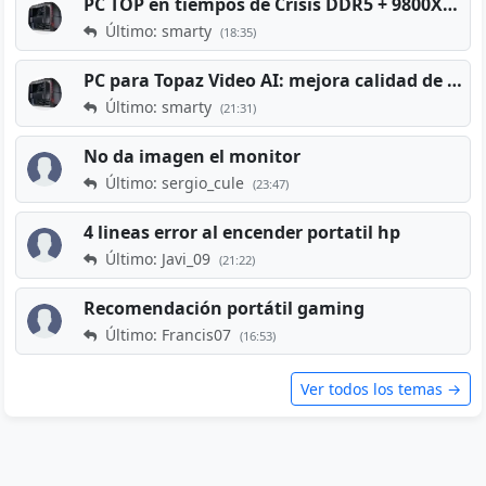
PC TOP en tiempos de Crisis DDR5 + 9800X3D + RTX 5080 [2026][2400€]
Último: smarty
(18:35)
PC para Topaz Video AI: mejora calidad de vídeos viejos
Último: smarty
(21:31)
No da imagen el monitor
Último: sergio_cule
(23:47)
4 lineas error al encender portatil hp
Último: Javi_09
(21:22)
Recomendación portátil gaming
Último: Francis07
(16:53)
Ver todos los temas →