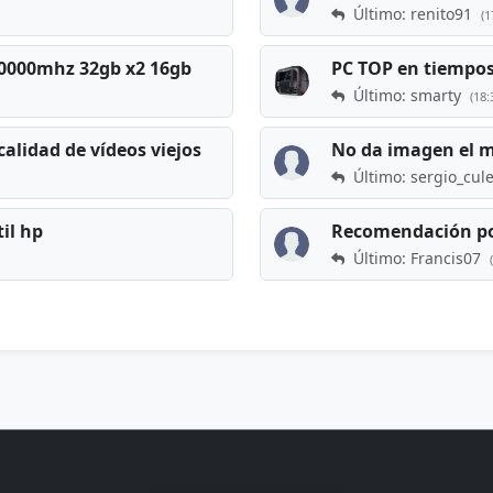
Último: renito91
(1
 60000mhz 32gb x2 16gb
Último: smarty
(18:
calidad de vídeos viejos
No da imagen el 
Último: sergio_cul
til hp
Recomendación po
Último: Francis07