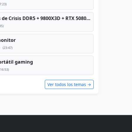
7:23)
PC TOP en tiempos de Crisis DDR5 + 9800X3D + RTX 5080 [2026][2400€]
35)
monitor
e
(23:47)
rtátil gaming
(16:53)
Ver todos los temas →