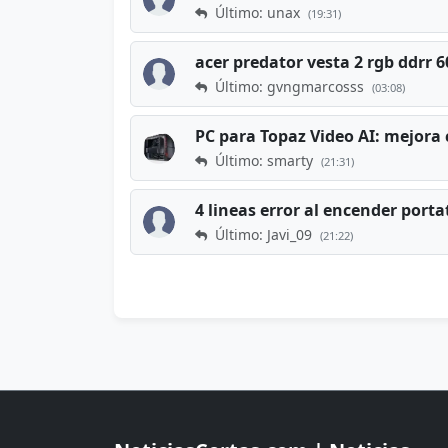
Último: unax
(19:31)
acer predator vesta 2 rgb ddrr
Último: gvngmarcosss
(03:08)
PC para Topaz Video AI: mejora 
Último: smarty
(21:31)
4 lineas error al encender porta
Último: Javi_09
(21:22)