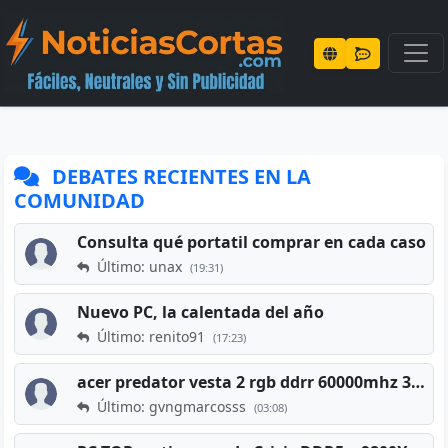
DEBATES RECIENTES EN LA
COMUNIDAD
Consulta qué portatil comprar en cada caso
Último: unax
(19:31)
Nuevo PC, la calentada del año
Último: renito91
(17:23)
acer predator vesta 2 rgb ddrr 60000mhz 32gb x2 16gb
Último: gvngmarcosss
(03:08)