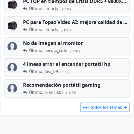
PC TOP en tiempos de Crisis DDR5 + 9800X3D + RTX 5080 [2026][2400€]
Último: smarty
(18:35)
PC para Topaz Video AI: mejora calidad de vídeos viejos
Último: smarty
(21:31)
No da imagen el monitor
Último: sergio_cule
(23:47)
4 lineas error al encender portatil hp
Último: Javi_09
(21:22)
Recomendación portátil gaming
Último: Francis07
(16:53)
Ver todos los temas →