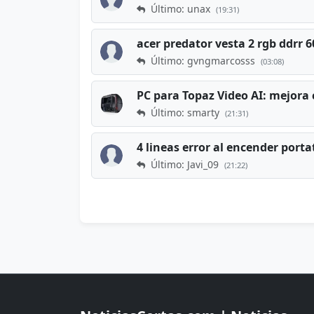
Último: unax
(19:31)
acer predator vesta 2 rgb ddrr
Último: gvngmarcosss
(03:08)
PC para Topaz Video AI: mejora 
Último: smarty
(21:31)
4 lineas error al encender porta
Último: Javi_09
(21:22)