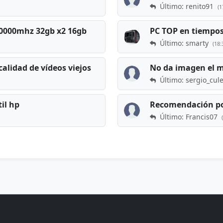
Último: renito91
(1
 60000mhz 32gb x2 16gb
Último: smarty
(18:
calidad de vídeos viejos
No da imagen el 
Último: sergio_cul
til hp
Recomendación po
Último: Francis07