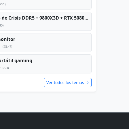
7:23)
PC TOP en tiempos de Crisis DDR5 + 9800X3D + RTX 5080 [2026][2400€]
35)
monitor
e
(23:47)
rtátil gaming
(16:53)
Ver todos los temas →