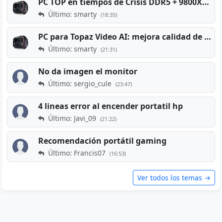
PC TOP en tiempos de Crisis DDR5 + 9800X3D + RTX 5080 [2026][2400€]
Último: smarty
(18:35)
PC para Topaz Video AI: mejora calidad de vídeos viejos
Último: smarty
(21:31)
No da imagen el monitor
Último: sergio_cule
(23:47)
4 lineas error al encender portatil hp
Último: Javi_09
(21:22)
Recomendación portátil gaming
Último: Francis07
(16:53)
Ver todos los temas →