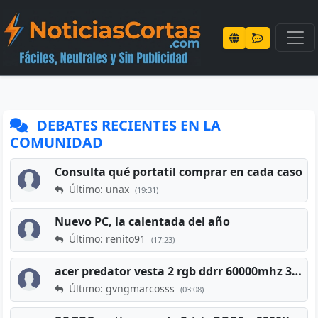
DEBATES RECIENTES EN LA
COMUNIDAD
Consulta qué portatil comprar en cada caso
Último: unax
(19:31)
Nuevo PC, la calentada del año
Último: renito91
(17:23)
acer predator vesta 2 rgb ddrr 60000mhz 32gb x2 16gb
Último: gvngmarcosss
(03:08)