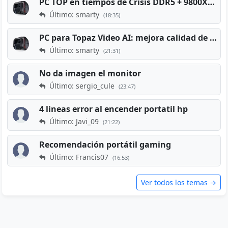
PC TOP en tiempos de Crisis DDR5 + 9800X3D + RTX 5080 [2026][2400€]
Último: smarty
(18:35)
PC para Topaz Video AI: mejora calidad de vídeos viejos
Último: smarty
(21:31)
No da imagen el monitor
Último: sergio_cule
(23:47)
4 lineas error al encender portatil hp
Último: Javi_09
(21:22)
Recomendación portátil gaming
Último: Francis07
(16:53)
Ver todos los temas →