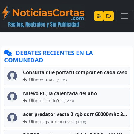
DEBATES RECIENTES EN LA
COMUNIDAD
Consulta qué portatil comprar en cada caso
Último: unax
(19:31)
Nuevo PC, la calentada del año
Último: renito91
(17:23)
acer predator vesta 2 rgb ddrr 60000mhz 32gb x2 16gb
Último: gvngmarcosss
(03:08)