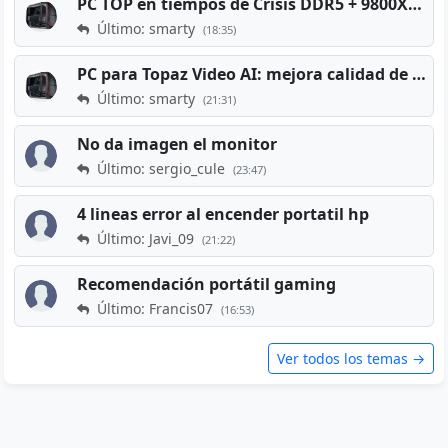
PC TOP en tiempos de Crisis DDR5 + 9800X3D + RTX 5080 [2026][2400€]
Último: smarty
(18:35)
PC para Topaz Video AI: mejora calidad de vídeos viejos
Último: smarty
(21:31)
No da imagen el monitor
Último: sergio_cule
(23:47)
4 lineas error al encender portatil hp
Último: Javi_09
(21:22)
Recomendación portátil gaming
Último: Francis07
(16:53)
Ver todos los temas →