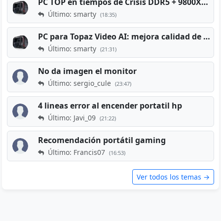
PC TOP en tiempos de Crisis DDR5 + 9800X3D + RTX 5080 [2026][2400€]
Último: smarty
(18:35)
PC para Topaz Video AI: mejora calidad de vídeos viejos
Último: smarty
(21:31)
No da imagen el monitor
Último: sergio_cule
(23:47)
4 lineas error al encender portatil hp
Último: Javi_09
(21:22)
Recomendación portátil gaming
Último: Francis07
(16:53)
Ver todos los temas →