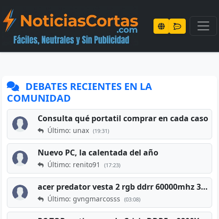
DEBATES RECIENTES EN LA
COMUNIDAD
Consulta qué portatil comprar en cada caso
Último: unax
(19:31)
Nuevo PC, la calentada del año
Último: renito91
(17:23)
acer predator vesta 2 rgb ddrr 60000mhz 32gb x2 16gb
Último: gvngmarcosss
(03:08)