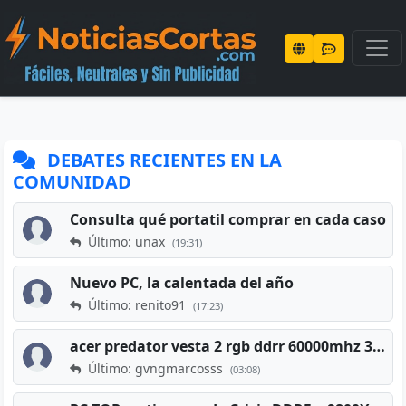
DEBATES RECIENTES EN LA
COMUNIDAD
Consulta qué portatil comprar en cada caso
Último: unax
(19:31)
Nuevo PC, la calentada del año
Último: renito91
(17:23)
acer predator vesta 2 rgb ddrr 60000mhz 32gb x2 16gb
Último: gvngmarcosss
(03:08)