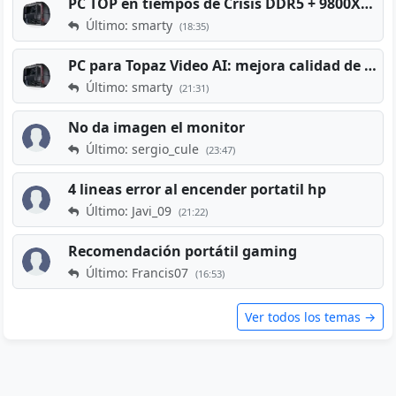
PC TOP en tiempos de Crisis DDR5 + 9800X3D + RTX 5080 [2026][2400€]
Último: smarty
(18:35)
PC para Topaz Video AI: mejora calidad de vídeos viejos
Último: smarty
(21:31)
No da imagen el monitor
Último: sergio_cule
(23:47)
4 lineas error al encender portatil hp
Último: Javi_09
(21:22)
Recomendación portátil gaming
Último: Francis07
(16:53)
Ver todos los temas →