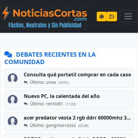
DEBATES RECIENTES EN LA
COMUNIDAD
Consulta qué portatil comprar en cada caso
Último: unax
(19:31)
Nuevo PC, la calentada del año
Último: renito91
(17:23)
acer predator vesta 2 rgb ddrr 60000mhz 32gb x2 16gb
Último: gvngmarcosss
(03:08)