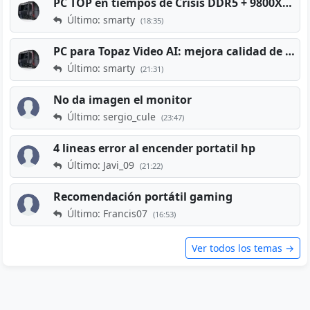
PC TOP en tiempos de Crisis DDR5 + 9800X3D + RTX 5080 [2026][2400€]
Último: smarty
(18:35)
PC para Topaz Video AI: mejora calidad de vídeos viejos
Último: smarty
(21:31)
No da imagen el monitor
Último: sergio_cule
(23:47)
4 lineas error al encender portatil hp
Último: Javi_09
(21:22)
Recomendación portátil gaming
Último: Francis07
(16:53)
Ver todos los temas →