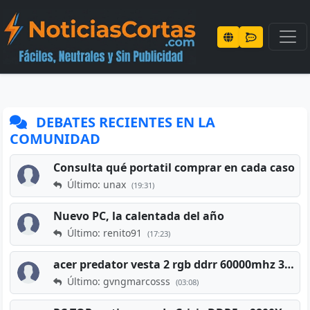
DEBATES RECIENTES EN LA
COMUNIDAD
Consulta qué portatil comprar en cada caso
Último: unax
(19:31)
Nuevo PC, la calentada del año
Último: renito91
(17:23)
acer predator vesta 2 rgb ddrr 60000mhz 32gb x2 16gb
Último: gvngmarcosss
(03:08)