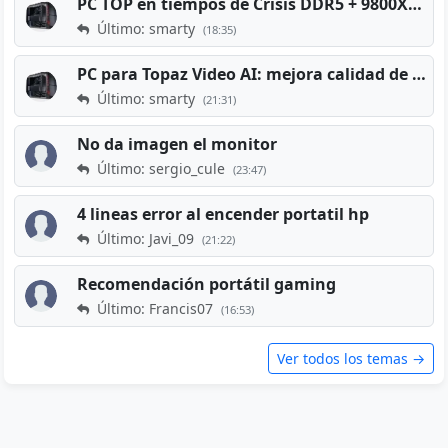
PC TOP en tiempos de Crisis DDR5 + 9800X3D + RTX 5080 [2026][2400€]
Último: smarty
(18:35)
PC para Topaz Video AI: mejora calidad de vídeos viejos
Último: smarty
(21:31)
No da imagen el monitor
Último: sergio_cule
(23:47)
4 lineas error al encender portatil hp
Último: Javi_09
(21:22)
Recomendación portátil gaming
Último: Francis07
(16:53)
Ver todos los temas →