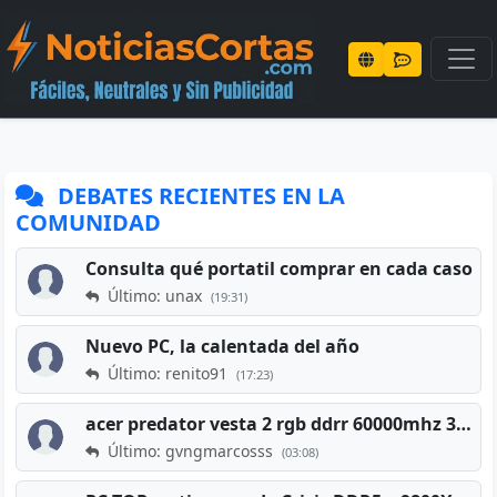
DEBATES RECIENTES EN LA
COMUNIDAD
Consulta qué portatil comprar en cada caso
Último: unax
(19:31)
Nuevo PC, la calentada del año
Último: renito91
(17:23)
acer predator vesta 2 rgb ddrr 60000mhz 32gb x2 16gb
Último: gvngmarcosss
(03:08)