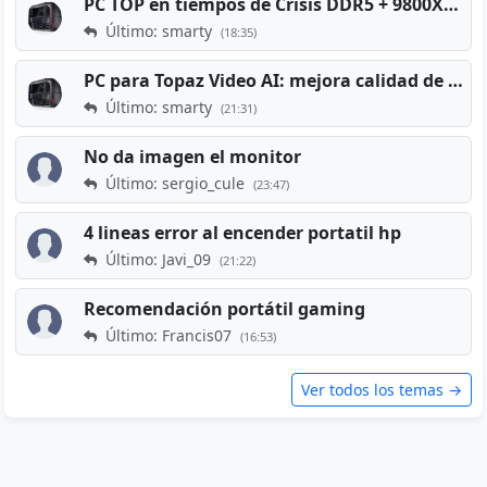
PC TOP en tiempos de Crisis DDR5 + 9800X3D + RTX 5080 [2026][2400€]
Último: smarty
(18:35)
PC para Topaz Video AI: mejora calidad de vídeos viejos
Último: smarty
(21:31)
No da imagen el monitor
Último: sergio_cule
(23:47)
4 lineas error al encender portatil hp
Último: Javi_09
(21:22)
Recomendación portátil gaming
Último: Francis07
(16:53)
Ver todos los temas →