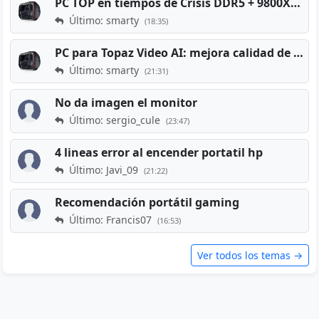
PC TOP en tiempos de Crisis DDR5 + 9800X3D + RTX 5080 [2026][2400€]
Último: smarty
(18:35)
PC para Topaz Video AI: mejora calidad de vídeos viejos
Último: smarty
(21:31)
No da imagen el monitor
Último: sergio_cule
(23:47)
4 lineas error al encender portatil hp
Último: Javi_09
(21:22)
Recomendación portátil gaming
Último: Francis07
(16:53)
Ver todos los temas →