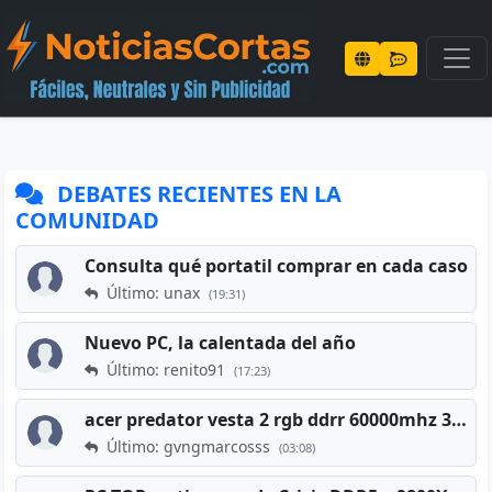
DEBATES RECIENTES EN LA
COMUNIDAD
Consulta qué portatil comprar en cada caso
Último: unax
(19:31)
Nuevo PC, la calentada del año
Último: renito91
(17:23)
acer predator vesta 2 rgb ddrr 60000mhz 32gb x2 16gb
Último: gvngmarcosss
(03:08)