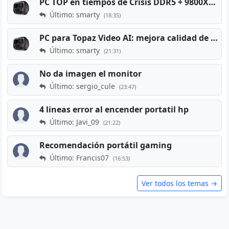
PC TOP en tiempos de Crisis DDR5 + 9800X3D + RTX 5080 [2026][2400€]
Último: smarty
(18:35)
PC para Topaz Video AI: mejora calidad de vídeos viejos
Último: smarty
(21:31)
No da imagen el monitor
Último: sergio_cule
(23:47)
4 lineas error al encender portatil hp
Último: Javi_09
(21:22)
Recomendación portátil gaming
Último: Francis07
(16:53)
Ver todos los temas →