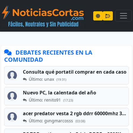
DEBATES RECIENTES EN LA
COMUNIDAD
Consulta qué portatil comprar en cada caso
Último: unax
(19:31)
Nuevo PC, la calentada del año
Último: renito91
(17:23)
acer predator vesta 2 rgb ddrr 60000mhz 32gb x2 16gb
Último: gvngmarcosss
(03:08)