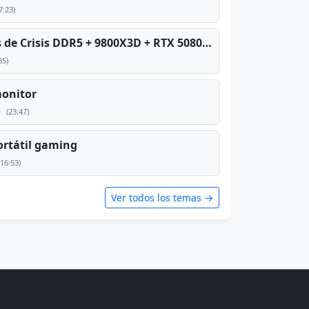
7:23)
PC TOP en tiempos de Crisis DDR5 + 9800X3D + RTX 5080 [2026][2400€]
35)
monitor
e
(23:47)
rtátil gaming
(16:53)
Ver todos los temas →