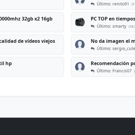
Último: renito91
(1
 60000mhz 32gb x2 16gb
Último: smarty
(18:
calidad de vídeos viejos
No da imagen el 
Último: sergio_cul
til hp
Recomendación po
Último: Francis07