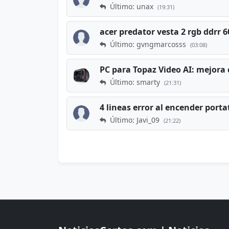
Último: unax
(19:31)
acer predator vesta 2 rgb ddrr
Último: gvngmarcosss
(03:08)
PC para Topaz Video AI: mejora 
Último: smarty
(21:31)
4 lineas error al encender porta
Último: Javi_09
(21:22)