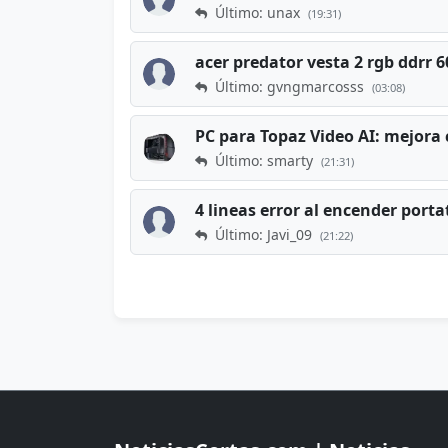
Último: unax
(19:31)
acer predator vesta 2 rgb ddrr
Último: gvngmarcosss
(03:08)
PC para Topaz Video AI: mejora 
Último: smarty
(21:31)
4 lineas error al encender porta
Último: Javi_09
(21:22)