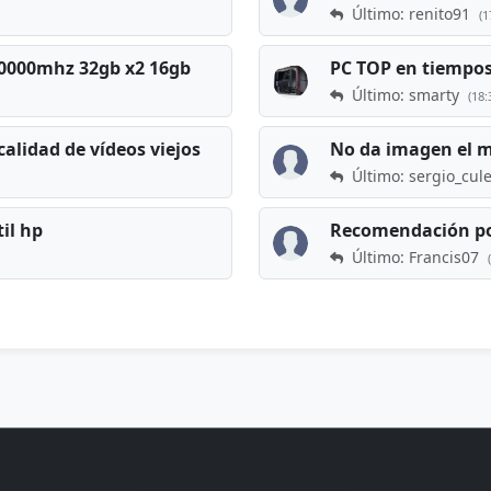
Último: renito91
(1
 60000mhz 32gb x2 16gb
Último: smarty
(18:
calidad de vídeos viejos
No da imagen el 
Último: sergio_cul
til hp
Recomendación po
Último: Francis07