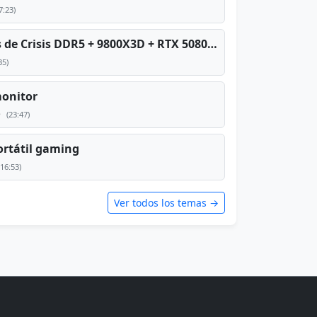
7:23)
PC TOP en tiempos de Crisis DDR5 + 9800X3D + RTX 5080 [2026][2400€]
35)
monitor
e
(23:47)
rtátil gaming
(16:53)
Ver todos los temas →