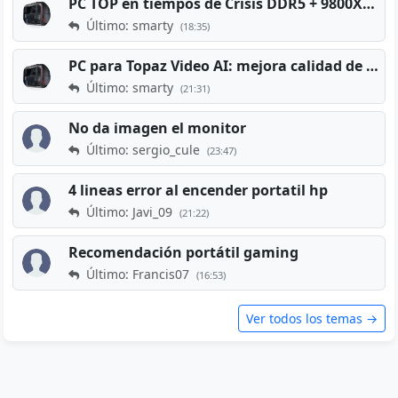
PC TOP en tiempos de Crisis DDR5 + 9800X3D + RTX 5080 [2026][2400€]
Último: smarty
(18:35)
PC para Topaz Video AI: mejora calidad de vídeos viejos
Último: smarty
(21:31)
No da imagen el monitor
Último: sergio_cule
(23:47)
4 lineas error al encender portatil hp
Último: Javi_09
(21:22)
Recomendación portátil gaming
Último: Francis07
(16:53)
Ver todos los temas →