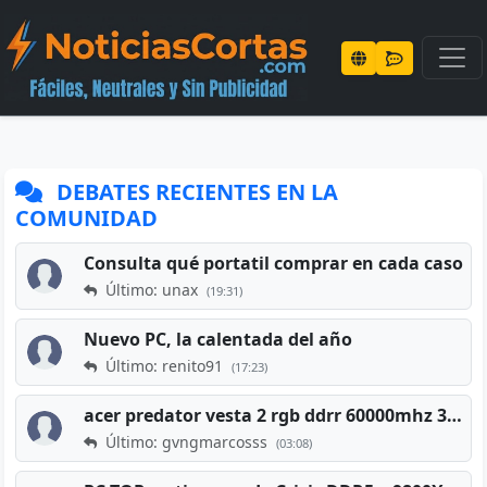
DEBATES RECIENTES EN LA
COMUNIDAD
Consulta qué portatil comprar en cada caso
Último: unax
(19:31)
Nuevo PC, la calentada del año
Último: renito91
(17:23)
acer predator vesta 2 rgb ddrr 60000mhz 32gb x2 16gb
Último: gvngmarcosss
(03:08)