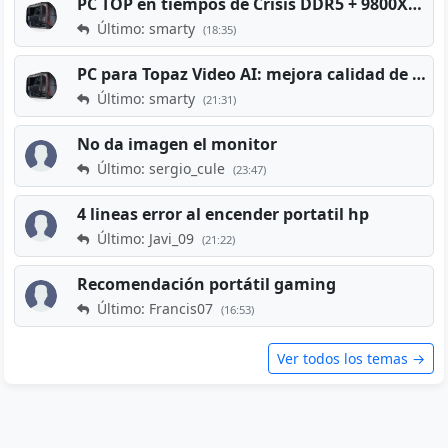
PC TOP en tiempos de Crisis DDR5 + 9800X3D + RTX 5080 [2026][2400€]
Último: smarty
(18:35)
PC para Topaz Video AI: mejora calidad de vídeos viejos
Último: smarty
(21:31)
No da imagen el monitor
Último: sergio_cule
(23:47)
4 lineas error al encender portatil hp
Último: Javi_09
(21:22)
Recomendación portátil gaming
Último: Francis07
(16:53)
Ver todos los temas →