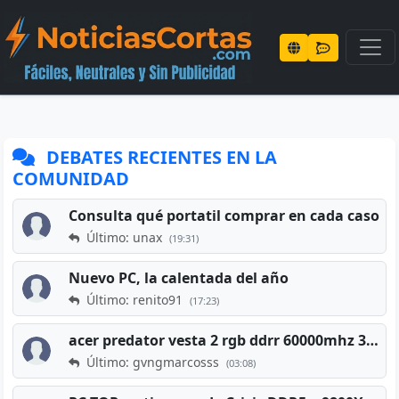
DEBATES RECIENTES EN LA
COMUNIDAD
Consulta qué portatil comprar en cada caso
Último: unax
(19:31)
Nuevo PC, la calentada del año
Último: renito91
(17:23)
acer predator vesta 2 rgb ddrr 60000mhz 32gb x2 16gb
Último: gvngmarcosss
(03:08)