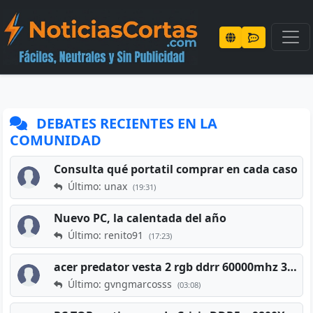
DEBATES RECIENTES EN LA
COMUNIDAD
Consulta qué portatil comprar en cada caso
Último: unax
(19:31)
Nuevo PC, la calentada del año
Último: renito91
(17:23)
acer predator vesta 2 rgb ddrr 60000mhz 32gb x2 16gb
Último: gvngmarcosss
(03:08)