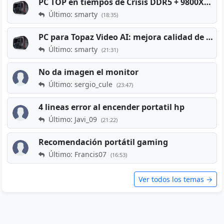
PC TOP en tiempos de Crisis DDR5 + 9800X3D + RTX 5080 [2026][2400€]
Último: smarty
(18:35)
PC para Topaz Video AI: mejora calidad de vídeos viejos
Último: smarty
(21:31)
No da imagen el monitor
Último: sergio_cule
(23:47)
4 lineas error al encender portatil hp
Último: Javi_09
(21:22)
Recomendación portátil gaming
Último: Francis07
(16:53)
Ver todos los temas →