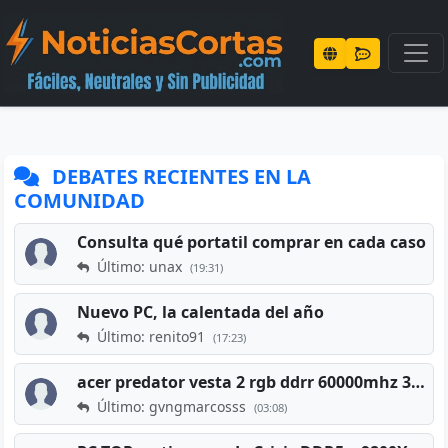
DEBATES RECIENTES EN LA
COMUNIDAD
Consulta qué portatil comprar en cada caso
Último: unax
(19:31)
Nuevo PC, la calentada del año
Último: renito91
(17:23)
acer predator vesta 2 rgb ddrr 60000mhz 32gb x2 16gb
Último: gvngmarcosss
(03:08)