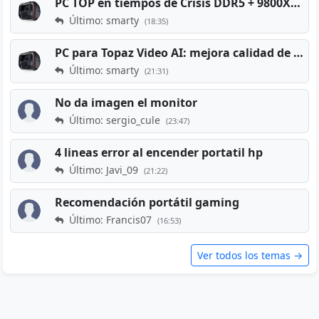
PC TOP en tiempos de Crisis DDR5 + 9800X3D + RTX 5080 [2026][2400€]
Último: smarty
(18:35)
PC para Topaz Video AI: mejora calidad de vídeos viejos
Último: smarty
(21:31)
No da imagen el monitor
Último: sergio_cule
(23:47)
4 lineas error al encender portatil hp
Último: Javi_09
(21:22)
Recomendación portátil gaming
Último: Francis07
(16:53)
Ver todos los temas →