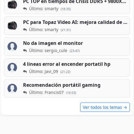
PC TOP en tiempos de Crisis DDR5 + 9800X3D + RTX 5080 [2026][2400€]
Último: smarty
(18:35)
PC para Topaz Video AI: mejora calidad de vídeos viejos
Último: smarty
(21:31)
No da imagen el monitor
Último: sergio_cule
(23:47)
4 lineas error al encender portatil hp
Último: Javi_09
(21:22)
Recomendación portátil gaming
Último: Francis07
(16:53)
Ver todos los temas →