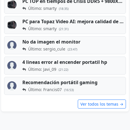
PC TOP en tiempos de Crisis DDR5 + 9800X3D + RTX 5080 [2026][2400€]
Último: smarty
(18:35)
PC para Topaz Video AI: mejora calidad de vídeos viejos
Último: smarty
(21:31)
No da imagen el monitor
Último: sergio_cule
(23:47)
4 lineas error al encender portatil hp
Último: Javi_09
(21:22)
Recomendación portátil gaming
Último: Francis07
(16:53)
Ver todos los temas →