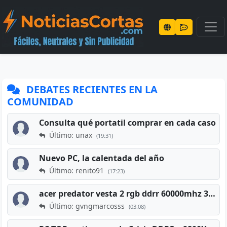
DEBATES RECIENTES EN LA
COMUNIDAD
Consulta qué portatil comprar en cada caso
Último: unax
(19:31)
Nuevo PC, la calentada del año
Último: renito91
(17:23)
acer predator vesta 2 rgb ddrr 60000mhz 32gb x2 16gb
Último: gvngmarcosss
(03:08)