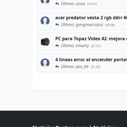
Último: unax
(19:31)
acer predator vesta 2 rgb ddrr
Último: gvngmarcosss
(03:08)
PC para Topaz Video AI: mejora 
Último: smarty
(21:31)
4 lineas error al encender porta
Último: Javi_09
(21:22)