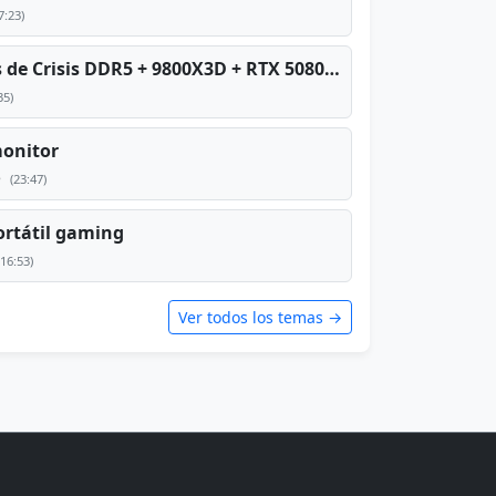
7:23)
PC TOP en tiempos de Crisis DDR5 + 9800X3D + RTX 5080 [2026][2400€]
35)
monitor
e
(23:47)
rtátil gaming
(16:53)
Ver todos los temas →