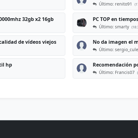
Último: renito91
(1
 60000mhz 32gb x2 16gb
Último: smarty
(18:
calidad de vídeos viejos
No da imagen el 
Último: sergio_cul
til hp
Recomendación po
Último: Francis07