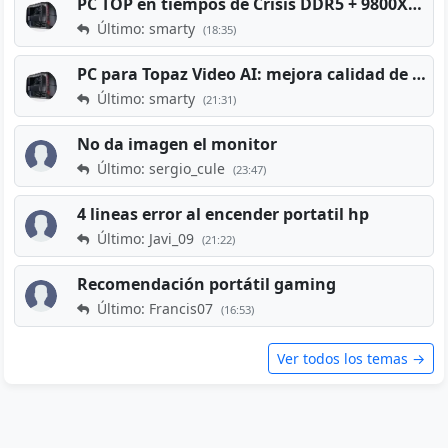
PC TOP en tiempos de Crisis DDR5 + 9800X3D + RTX 5080 [2026][2400€]
Último: smarty
(18:35)
PC para Topaz Video AI: mejora calidad de vídeos viejos
Último: smarty
(21:31)
No da imagen el monitor
Último: sergio_cule
(23:47)
4 lineas error al encender portatil hp
Último: Javi_09
(21:22)
Recomendación portátil gaming
Último: Francis07
(16:53)
Ver todos los temas →