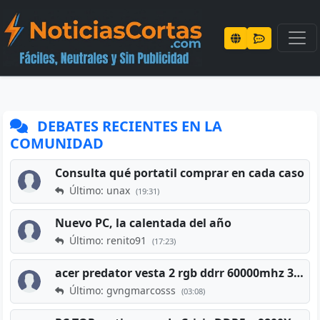
DEBATES RECIENTES EN LA
COMUNIDAD
Consulta qué portatil comprar en cada caso
Último: unax
(19:31)
Nuevo PC, la calentada del año
Último: renito91
(17:23)
acer predator vesta 2 rgb ddrr 60000mhz 32gb x2 16gb
Último: gvngmarcosss
(03:08)