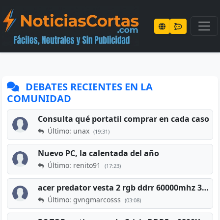
DEBATES RECIENTES EN LA
COMUNIDAD
Consulta qué portatil comprar en cada caso
Último: unax
(19:31)
Nuevo PC, la calentada del año
Último: renito91
(17:23)
acer predator vesta 2 rgb ddrr 60000mhz 32gb x2 16gb
Último: gvngmarcosss
(03:08)