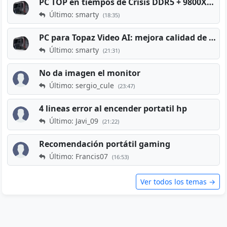
PC TOP en tiempos de Crisis DDR5 + 9800X3D + RTX 5080 [2026][2400€]
Último: smarty
(18:35)
PC para Topaz Video AI: mejora calidad de vídeos viejos
Último: smarty
(21:31)
No da imagen el monitor
Último: sergio_cule
(23:47)
4 lineas error al encender portatil hp
Último: Javi_09
(21:22)
Recomendación portátil gaming
Último: Francis07
(16:53)
Ver todos los temas →