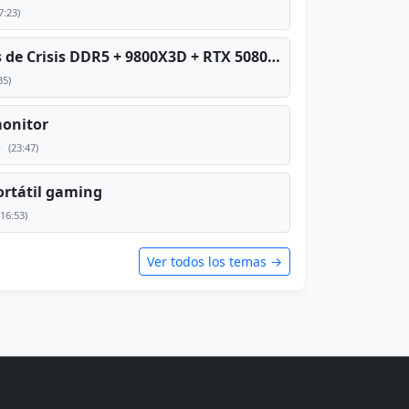
7:23)
PC TOP en tiempos de Crisis DDR5 + 9800X3D + RTX 5080 [2026][2400€]
35)
monitor
e
(23:47)
rtátil gaming
(16:53)
Ver todos los temas →