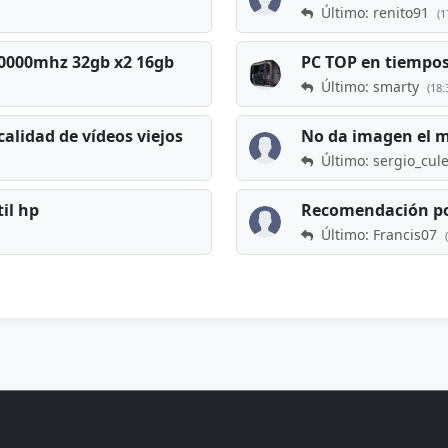
Último: renito91
(1
 60000mhz 32gb x2 16gb
Último: smarty
(18:
calidad de vídeos viejos
No da imagen el 
Último: sergio_cul
til hp
Recomendación po
Último: Francis07