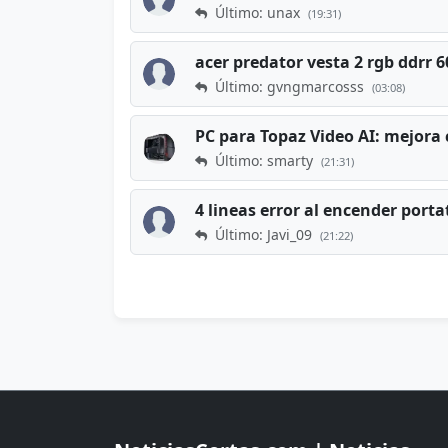
Último: unax
(19:31)
acer predator vesta 2 rgb ddrr
Último: gvngmarcosss
(03:08)
PC para Topaz Video AI: mejora 
Último: smarty
(21:31)
4 lineas error al encender porta
Último: Javi_09
(21:22)