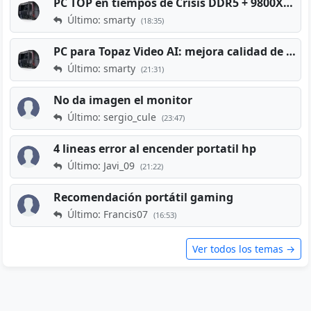
PC TOP en tiempos de Crisis DDR5 + 9800X3D + RTX 5080 [2026][2400€]
Último: smarty
(18:35)
PC para Topaz Video AI: mejora calidad de vídeos viejos
Último: smarty
(21:31)
No da imagen el monitor
Último: sergio_cule
(23:47)
4 lineas error al encender portatil hp
Último: Javi_09
(21:22)
Recomendación portátil gaming
Último: Francis07
(16:53)
Ver todos los temas →