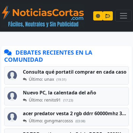
DEBATES RECIENTES EN LA
COMUNIDAD
Consulta qué portatil comprar en cada caso
Último: unax
(19:31)
Nuevo PC, la calentada del año
Último: renito91
(17:23)
acer predator vesta 2 rgb ddrr 60000mhz 32gb x2 16gb
Último: gvngmarcosss
(03:08)