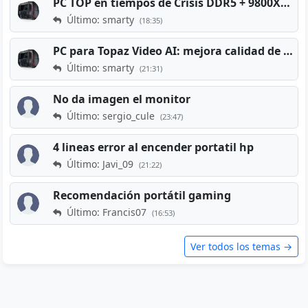
PC TOP en tiempos de Crisis DDR5 + 9800X3D + RTX 5080 [2026][2400€]
Último: smarty
(18:35)
PC para Topaz Video AI: mejora calidad de vídeos viejos
Último: smarty
(21:31)
No da imagen el monitor
Último: sergio_cule
(23:47)
4 lineas error al encender portatil hp
Último: Javi_09
(21:22)
Recomendación portátil gaming
Último: Francis07
(16:53)
Ver todos los temas →