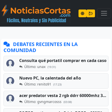
DEBATES RECIENTES EN LA
COMUNIDAD
Consulta qué portatil comprar en cada caso
Último: unax
(19:31)
Nuevo PC, la calentada del año
Último: renito91
(17:23)
acer predator vesta 2 rgb ddrr 60000mhz 32gb x2 16gb
Último: gvngmarcosss
(03:08)