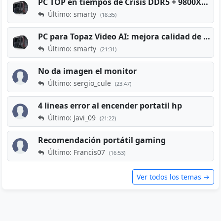
PC TOP en tiempos de Crisis DDR5 + 9800X3D + RTX 5080 [2026][2400€]
Último: smarty
(18:35)
PC para Topaz Video AI: mejora calidad de vídeos viejos
Último: smarty
(21:31)
No da imagen el monitor
Último: sergio_cule
(23:47)
4 lineas error al encender portatil hp
Último: Javi_09
(21:22)
Recomendación portátil gaming
Último: Francis07
(16:53)
Ver todos los temas →