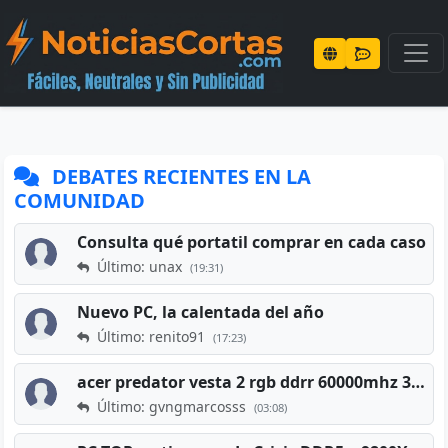
DEBATES RECIENTES EN LA
COMUNIDAD
Consulta qué portatil comprar en cada caso
Último: unax
(19:31)
Nuevo PC, la calentada del año
Último: renito91
(17:23)
acer predator vesta 2 rgb ddrr 60000mhz 32gb x2 16gb
Último: gvngmarcosss
(03:08)