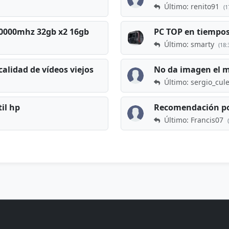
Último: renito91
(1
 60000mhz 32gb x2 16gb
Último: smarty
(18:
calidad de vídeos viejos
No da imagen el 
Último: sergio_cul
til hp
Recomendación po
Último: Francis07