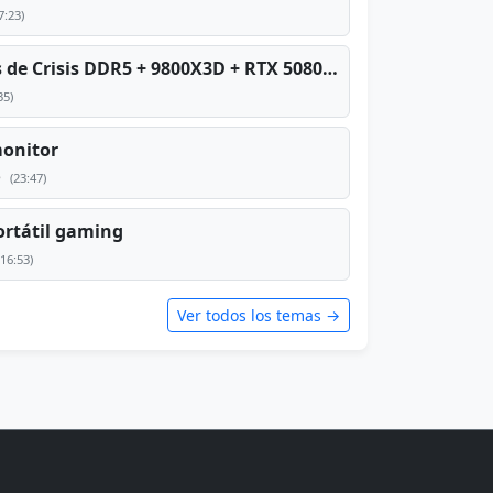
7:23)
PC TOP en tiempos de Crisis DDR5 + 9800X3D + RTX 5080 [2026][2400€]
35)
monitor
e
(23:47)
rtátil gaming
(16:53)
Ver todos los temas →