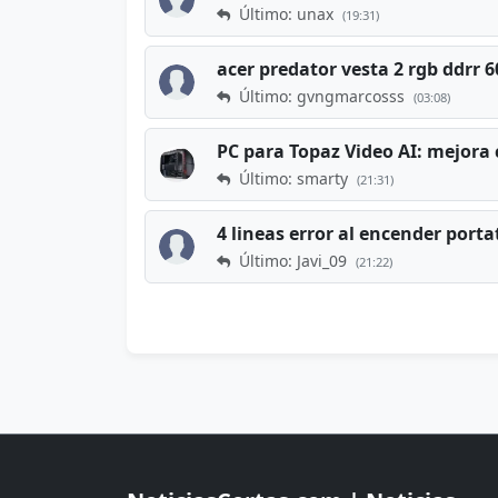
Último: unax
(19:31)
acer predator vesta 2 rgb ddrr
Último: gvngmarcosss
(03:08)
PC para Topaz Video AI: mejora 
Último: smarty
(21:31)
4 lineas error al encender porta
Último: Javi_09
(21:22)