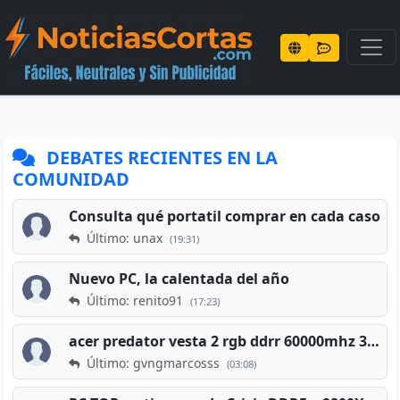
DEBATES RECIENTES EN LA
COMUNIDAD
Consulta qué portatil comprar en cada caso
Último: unax
(19:31)
Nuevo PC, la calentada del año
Último: renito91
(17:23)
acer predator vesta 2 rgb ddrr 60000mhz 32gb x2 16gb
Último: gvngmarcosss
(03:08)