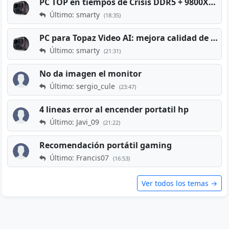
PC TOP en tiempos de Crisis DDR5 + 9800X3D + RTX 5080 [2026][2400€]
Último: smarty
(18:35)
PC para Topaz Video AI: mejora calidad de vídeos viejos
Último: smarty
(21:31)
No da imagen el monitor
Último: sergio_cule
(23:47)
4 lineas error al encender portatil hp
Último: Javi_09
(21:22)
Recomendación portátil gaming
Último: Francis07
(16:53)
Ver todos los temas →