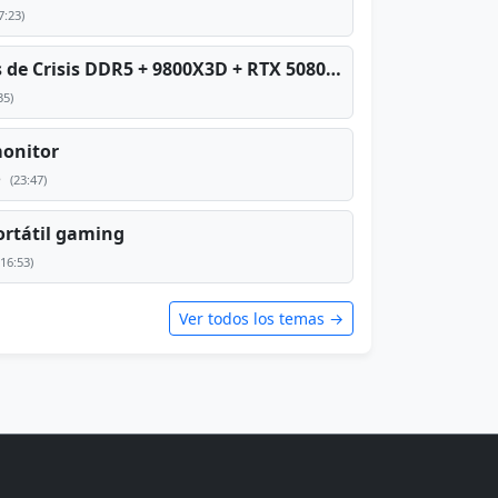
7:23)
PC TOP en tiempos de Crisis DDR5 + 9800X3D + RTX 5080 [2026][2400€]
35)
monitor
e
(23:47)
rtátil gaming
(16:53)
Ver todos los temas →