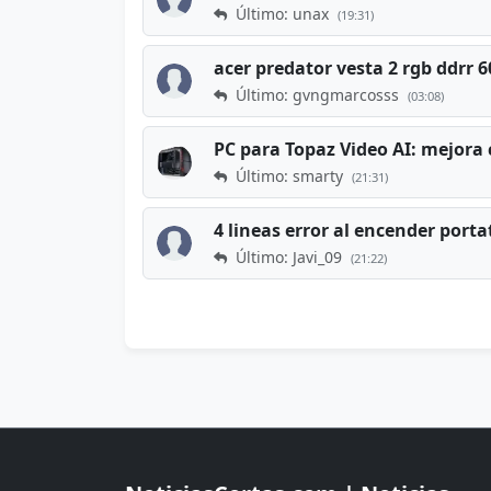
Último: unax
(19:31)
acer predator vesta 2 rgb ddrr
Último: gvngmarcosss
(03:08)
PC para Topaz Video AI: mejora 
Último: smarty
(21:31)
4 lineas error al encender porta
Último: Javi_09
(21:22)