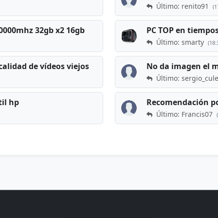
Último: renito91
(1
 60000mhz 32gb x2 16gb
Último: smarty
(18:
calidad de vídeos viejos
No da imagen el 
Último: sergio_cul
til hp
Recomendación po
Último: Francis07