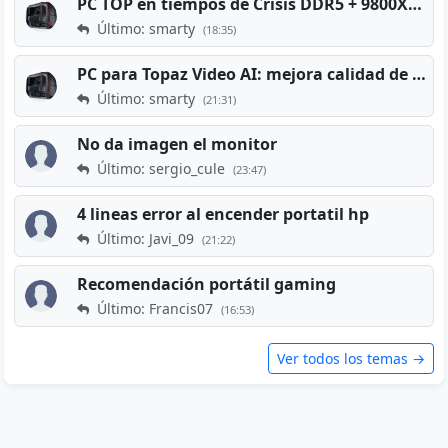
PC TOP en tiempos de Crisis DDR5 + 9800X3D + RTX 5080 [2026][2400€]
Último: smarty
(18:35)
PC para Topaz Video AI: mejora calidad de vídeos viejos
Último: smarty
(21:31)
No da imagen el monitor
Último: sergio_cule
(23:47)
4 lineas error al encender portatil hp
Último: Javi_09
(21:22)
Recomendación portátil gaming
Último: Francis07
(16:53)
Ver todos los temas →