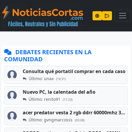
DEBATES RECIENTES EN LA
COMUNIDAD
Consulta qué portatil comprar en cada caso
Último: unax
(19:31)
Nuevo PC, la calentada del año
Último: renito91
(17:23)
acer predator vesta 2 rgb ddrr 60000mhz 32gb x2 16gb
Último: gvngmarcosss
(03:08)