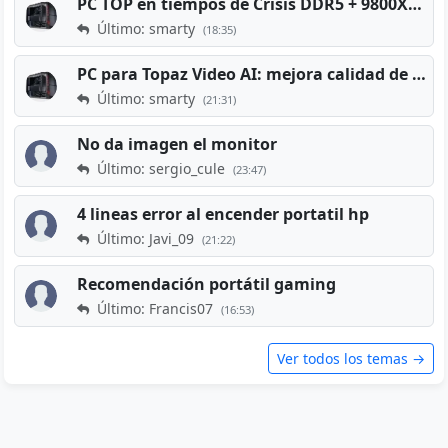
PC TOP en tiempos de Crisis DDR5 + 9800X3D + RTX 5080 [2026][2400€]
Último: smarty
(18:35)
PC para Topaz Video AI: mejora calidad de vídeos viejos
Último: smarty
(21:31)
No da imagen el monitor
Último: sergio_cule
(23:47)
4 lineas error al encender portatil hp
Último: Javi_09
(21:22)
Recomendación portátil gaming
Último: Francis07
(16:53)
Ver todos los temas →