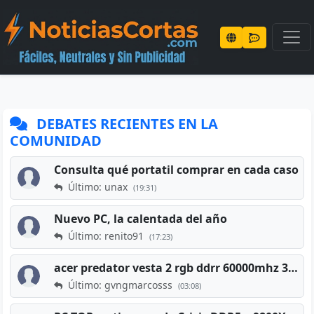
DEBATES RECIENTES EN LA
COMUNIDAD
Consulta qué portatil comprar en cada caso
Último: unax
(19:31)
Nuevo PC, la calentada del año
Último: renito91
(17:23)
acer predator vesta 2 rgb ddrr 60000mhz 32gb x2 16gb
Último: gvngmarcosss
(03:08)