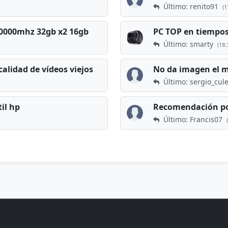
Último: renito91
(1
 60000mhz 32gb x2 16gb
Último: smarty
(18:
calidad de vídeos viejos
No da imagen el 
Último: sergio_cul
til hp
Recomendación po
Último: Francis07