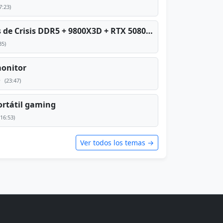
7:23)
PC TOP en tiempos de Crisis DDR5 + 9800X3D + RTX 5080 [2026][2400€]
35)
monitor
e
(23:47)
rtátil gaming
(16:53)
Ver todos los temas →