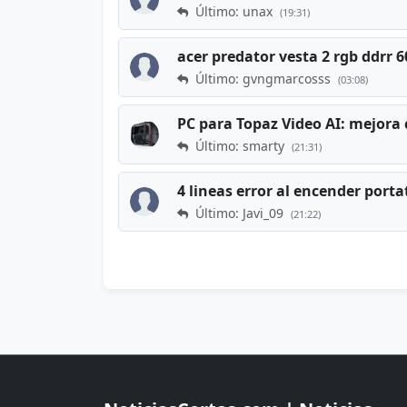
Último: unax
(19:31)
acer predator vesta 2 rgb ddrr
Último: gvngmarcosss
(03:08)
PC para Topaz Video AI: mejora 
Último: smarty
(21:31)
4 lineas error al encender porta
Último: Javi_09
(21:22)