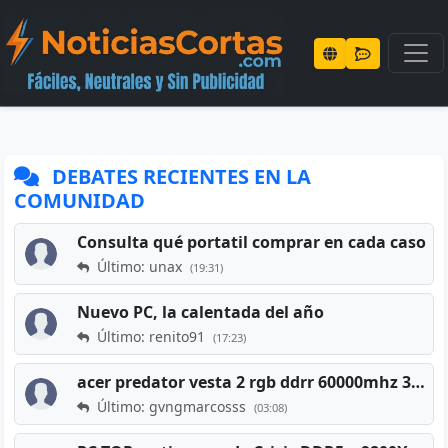
DEBATES RECIENTES EN LA
COMUNIDAD
Consulta qué portatil comprar en cada caso
Último: unax
(19:31)
Nuevo PC, la calentada del año
Último: renito91
(17:23)
acer predator vesta 2 rgb ddrr 60000mhz 32gb x2 16gb
Último: gvngmarcosss
(03:08)