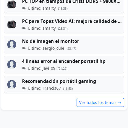
PC TOP en tiempos de Crisis DDR5 + 9800X3D + RTX 5080 [2026][2400€]
Último: smarty
(18:35)
PC para Topaz Video AI: mejora calidad de vídeos viejos
Último: smarty
(21:31)
No da imagen el monitor
Último: sergio_cule
(23:47)
4 lineas error al encender portatil hp
Último: Javi_09
(21:22)
Recomendación portátil gaming
Último: Francis07
(16:53)
Ver todos los temas →