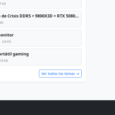
7:23)
PC TOP en tiempos de Crisis DDR5 + 9800X3D + RTX 5080 [2026][2400€]
35)
monitor
e
(23:47)
rtátil gaming
(16:53)
Ver todos los temas →