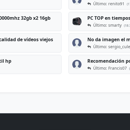
Último: renito91
(1
 60000mhz 32gb x2 16gb
Último: smarty
(18:
calidad de vídeos viejos
No da imagen el 
Último: sergio_cul
til hp
Recomendación po
Último: Francis07