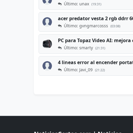
Último: unax
(19:31)
acer predator vesta 2 rgb ddrr
Último: gvngmarcosss
(03:08)
PC para Topaz Video AI: mejora 
Último: smarty
(21:31)
4 lineas error al encender porta
Último: Javi_09
(21:22)