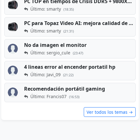
PC TOP en tiempos de Crisis DDR5 + 9800X3D + RTX 5080 [2026][2400€]
Último: smarty
(18:35)
PC para Topaz Video AI: mejora calidad de vídeos viejos
Último: smarty
(21:31)
No da imagen el monitor
Último: sergio_cule
(23:47)
4 lineas error al encender portatil hp
Último: Javi_09
(21:22)
Recomendación portátil gaming
Último: Francis07
(16:53)
Ver todos los temas →