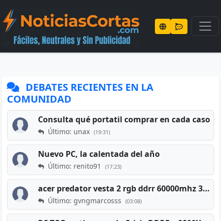
DEBATES RECIENTES EN LA
COMUNIDAD
Consulta qué portatil comprar en cada caso
Último: unax
(19:31)
Nuevo PC, la calentada del año
Último: renito91
(17:23)
acer predator vesta 2 rgb ddrr 60000mhz 32gb x2 16gb
Último: gvngmarcosss
(03:08)