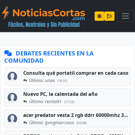
DEBATES RECIENTES EN LA
COMUNIDAD
Consulta qué portatil comprar en cada caso
Último: unax
(19:31)
Nuevo PC, la calentada del año
Último: renito91
(17:23)
acer predator vesta 2 rgb ddrr 60000mhz 32gb x2 16gb
Último: gvngmarcosss
(03:08)