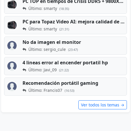
PC TOP en tiempos de Crisis DDR5 + 9800X3D + RTX 5080 [2026][2400€]
Último: smarty
(18:35)
PC para Topaz Video AI: mejora calidad de vídeos viejos
Último: smarty
(21:31)
No da imagen el monitor
Último: sergio_cule
(23:47)
4 lineas error al encender portatil hp
Último: Javi_09
(21:22)
Recomendación portátil gaming
Último: Francis07
(16:53)
Ver todos los temas →