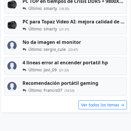
PC TOP en tiempos de Crisis DDR5 + 9800X3D + RTX 5080 [2026][2400€]
Último: smarty
(18:35)
PC para Topaz Video AI: mejora calidad de vídeos viejos
Último: smarty
(21:31)
No da imagen el monitor
Último: sergio_cule
(23:47)
4 lineas error al encender portatil hp
Último: Javi_09
(21:22)
Recomendación portátil gaming
Último: Francis07
(16:53)
Ver todos los temas →