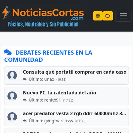
DEBATES RECIENTES EN LA
COMUNIDAD
Consulta qué portatil comprar en cada caso
Último: unax
(19:31)
Nuevo PC, la calentada del año
Último: renito91
(17:23)
acer predator vesta 2 rgb ddrr 60000mhz 32gb x2 16gb
Último: gvngmarcosss
(03:08)