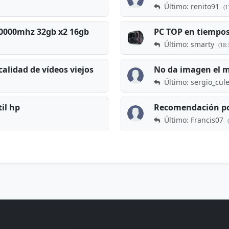
Último: renito91
(1
 60000mhz 32gb x2 16gb
Último: smarty
(18:
calidad de vídeos viejos
No da imagen el 
Último: sergio_cul
til hp
Recomendación po
Último: Francis07