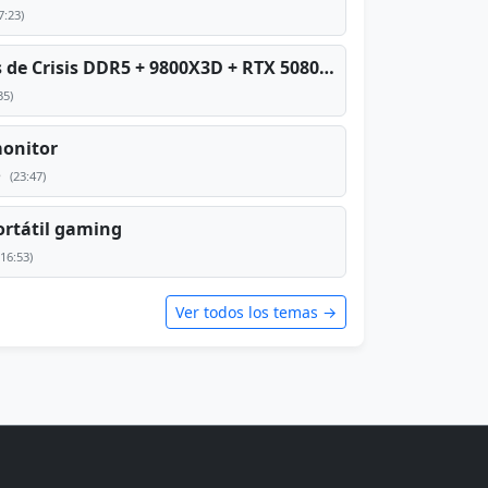
7:23)
PC TOP en tiempos de Crisis DDR5 + 9800X3D + RTX 5080 [2026][2400€]
35)
monitor
e
(23:47)
rtátil gaming
(16:53)
Ver todos los temas →