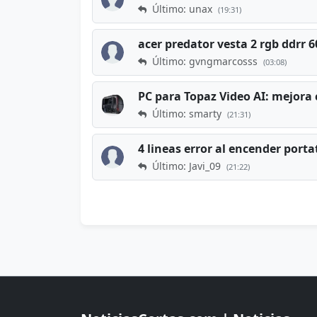
Último: unax
(19:31)
acer predator vesta 2 rgb ddrr
Último: gvngmarcosss
(03:08)
PC para Topaz Video AI: mejora 
Último: smarty
(21:31)
4 lineas error al encender porta
Último: Javi_09
(21:22)